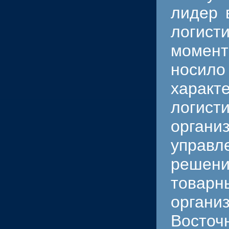
лидер 
логист
момен
нос
харак
логис
орган
управл
решен
товар
органи
Восто