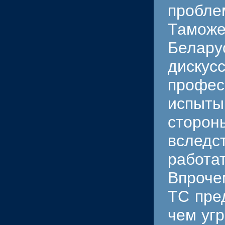
пробл
Таможе
Белару
диск
профе
испыты
сторо
вследс
работа
Впроче
ТС пре
чем уг