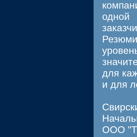
компан
одной
заказчи
Резюм
уровен
значит
для каж
и для 
Свирск
Началь
ООО "Т