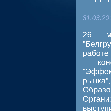
31.03.20
26 м
"Белгр
рабо
конф
"Эффек
рынк
Обра
Орган
выступ